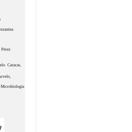
)
ezzanina
l Pérez
lo. Caracas,
Arvelo,
e Microbiología