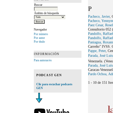
Buscar
P
Ámbito de búsqueda
Pacheco, Javier
, 
Pacheco, Yennym
Paez Cesar, Rosel
Consultorio 052 
Navegador
Pandolfo, Raffae
Por número
Pandolfo, Raffae
Por autor
Por título
Paniagua, Roxan
Carreño” IVSS. C
Pappe, Peter
, Ce
INFORMACIÓN
Parada, José Luis
Para autoras/es
Venezuela. (Vene
Parada, José Luís
Caracas-Venezuel
Pardo Ochoa, Ad
PODCAST GEN
1 - 10 de 151 I
Clic para escuchar podcasts
GEN