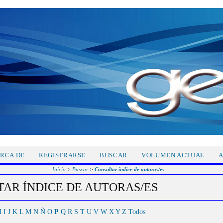
RCA DE
REGISTRARSE
BUSCAR
VOLUMEN ACTUAL
A
Inicio
>
Buscar
>
Consultar índice de autoras/es
AR ÍNDICE DE AUTORAS/ES
H
I
J
K
L
M
N
Ñ
O
P
Q
R
S
T
U
V
W
X
Y
Z
Todos