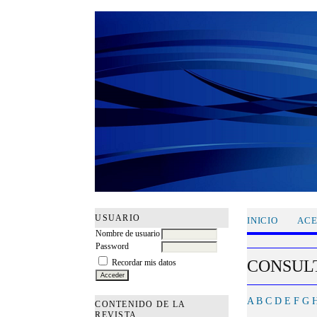
USUARIO
INICIO
ACE
Nombre de usuario
Password
CONSULT
Recordar mis datos
A
B
C
D
E
F
G
CONTENIDO DE LA
REVISTA