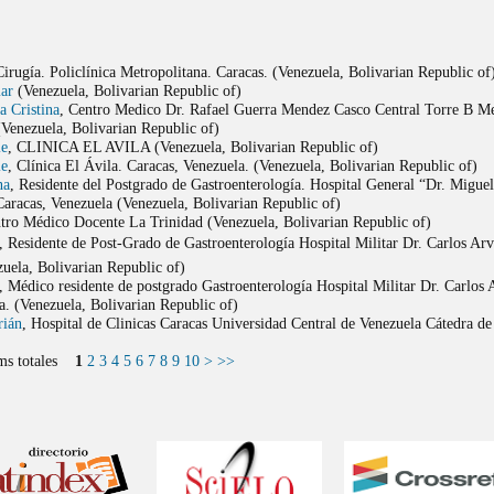
Cirugía. Policlínica Metropolitana. Caracas. (Venezuela, Bolivarian Republic of
ar
(Venezuela, Bolivarian Republic of)
a Cristina
, Centro Medico Dr. Rafael Guerra Mendez Casco Central Torre B M
(Venezuela, Bolivarian Republic of)
le
, CLINICA EL AVILA (Venezuela, Bolivarian Republic of)
le
, Clínica El Ávila. Caracas, Venezuela. (Venezuela, Bolivarian Republic of)
na
, Residente del Postgrado de Gastroenterología. Hospital General “Dr. Migue
aracas, Venezuela (Venezuela, Bolivarian Republic of)
ntro Médico Docente La Trinidad (Venezuela, Bolivarian Republic of)
, Residente de Post-Grado de Gastroenterología Hospital Militar Dr. Carlos Arve
zuela, Bolivarian Republic of)
, Médico residente de postgrado Gastroenterología Hospital Militar Dr. Carlos 
a. (Venezuela, Bolivarian Republic of)
rián
, Hospital de Clinicas Caracas Universidad Central de Venezuela Cátedra d
tems totales
1
2
3
4
5
6
7
8
9
10
>
>>