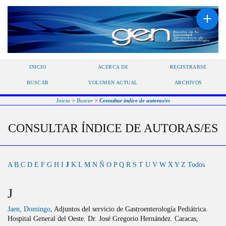
INICIO
ACERCA DE
REGISTRARSE
BUSCAR
VOLUMEN ACTUAL
ARCHIVOS
Inicio
>
Buscar
>
Consultar índice de autoras/es
CONSULTAR ÍNDICE DE AUTORAS/ES
A
B
C
D
E
F
G
H
I
J
K
L
M
N
Ñ
O
P
Q
R
S
T
U
V
W
X
Y
Z
Todos
J
Jaen, Domingo
, Adjuntos del servicio de Gastroenterología Pediátrica.
Hospital General del Oeste. Dr. José Gregorio Hernández. Caracas,