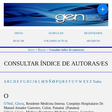
INICIO
ACERCA DE
REGISTRARSE
BUSCAR
VOLUMEN ACTUAL
ARCHIVOS
Inicio
>
Buscar
>
Consultar índice de autoras/es
CONSULTAR ÍNDICE DE AUTORAS/ES
A
B
C
D
E
F
G
H
I
J
K
L
M
N
Ñ
O
P
Q
R
S
T
U
V
W
X
Y
Z
Todos
O
O'Neil, Gloria
, Residente Medicina Interna. Complejo Hospitalario Dr.
Manuel Amador Guerrero, Colon, Panamá. (Panama)
O'Neil, Gloria
, Médicos Residentes Medicina Interna, Complejo