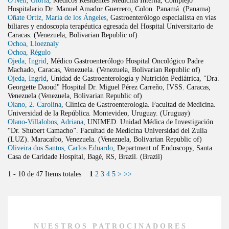
Hospitalario Dr. Manuel Amador Guerrero, Colon. Panamá. (Panama)
Oñate Ortiz, María de los Ángeles
, Gastroenterólogo especialista en vías
biliares y endoscopia terapéutica egresada del Hospital Universitario de
Caracas. (Venezuela, Bolivarian Republic of)
Ochoa, Lloeznaly
Ochoa, Régulo
Ojeda, Ingrid
, Médico Gastroenterólogo Hospital Oncológico Padre
Machado, Caracas, Venezuela. (Venezuela, Bolivarian Republic of)
Ojeda, Ingrid
, Unidad de Gastroenterología y Nutrición Pediátrica, "Dra.
Georgette Daoud" Hospital Dr. Miguel Pérez Carreño, IVSS. Caracas,
Venezuela (Venezuela, Bolivarian Republic of)
Olano, 2. Carolina
, Clínica de Gastroenterología. Facultad de Medicina.
Universidad de la República. Montevideo, Uruguay. (Uruguay)
Olano-Villalobos, Adriana
, UNIMED. Unidad Médica de Investigación
“Dr. Shubert Camacho”. Facultad de Medicina Universidad del Zulia
(LUZ). Maracaibo, Venezuela. (Venezuela, Bolivarian Republic of)
Oliveira dos Santos, Carlos Eduardo
, Department of Endoscopy, Santa
Casa de Caridade Hospital, Bagé, RS, Brazil. (Brazil)
1 - 10 de 47 Items totales
1
2
3
4
5
>
>>
NUESTROS PATROCINADORES