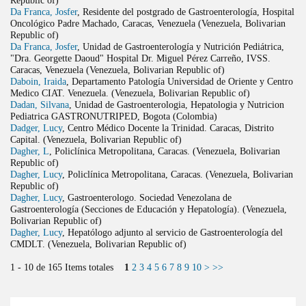
Da Franca, Josfer
, Residente del postgrado de Gastroenterología, Hospital
Oncológico Padre Machado, Caracas, Venezuela (Venezuela, Bolivarian
Republic of)
Da Franca, Josfer
, Unidad de Gastroenterología y Nutrición Pediátrica,
"Dra. Georgette Daoud" Hospital Dr. Miguel Pérez Carreño, IVSS.
Caracas, Venezuela (Venezuela, Bolivarian Republic of)
Daboin, Iraida
, Departamento Patología Universidad de Oriente y Centro
Medico CIAT. Venezuela. (Venezuela, Bolivarian Republic of)
Dadan, Silvana
, Unidad de Gastroenterologia, Hepatologia y Nutricion
Pediatrica GASTRONUTRIPED, Bogota (Colombia)
Dadger, Lucy
, Centro Médico Docente la Trinidad. Caracas, Distrito
Capital. (Venezuela, Bolivarian Republic of)
Dagher, L
, Policlínica Metropolitana, Caracas. (Venezuela, Bolivarian
Republic of)
Dagher, Lucy
, Policlínica Metropolitana, Caracas. (Venezuela, Bolivarian
Republic of)
Dagher, Lucy
, Gastroenterologo. Sociedad Venezolana de
Gastroenterología (Secciones de Educación y Hepatología). (Venezuela,
Bolivarian Republic of)
Dagher, Lucy
, Hepatólogo adjunto al servicio de Gastroenterología del
CMDLT. (Venezuela, Bolivarian Republic of)
1 - 10 de 165 Items totales
1
2
3
4
5
6
7
8
9
10
>
>>