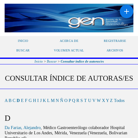
INICIO
ACERCA DE
REGISTRARSE
BUSCAR
VOLUMEN ACTUAL
ARCHIVOS
Inicio
>
Buscar
>
Consultar índice de autoras/es
CONSULTAR ÍNDICE DE AUTORAS/ES
A
B
C
D
E
F
G
H
I
J
K
L
M
N
Ñ
O
P
Q
R
S
T
U
V
W
X
Y
Z
Todos
D
Da Farias, Alejandro
, Médico Gastroenterólogo colaborador Hospital
Universitario de Los Andes, Mérida, Venezuela (Venezuela, Bolivarian
Republic of)