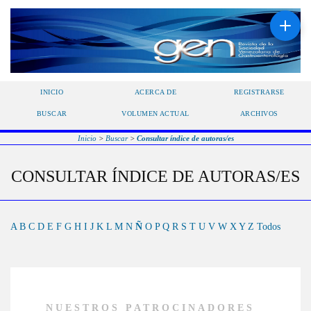
INICIO
ACERCA DE
REGISTRARSE
BUSCAR
VOLUMEN ACTUAL
ARCHIVOS
Inicio
>
Buscar
>
Consultar índice de autoras/es
CONSULTAR ÍNDICE DE AUTORAS/ES
A
B
C
D
E
F
G
H
I
J
K
L
M
N
Ñ
O
P
Q
R
S
T
U
V
W
X
Y
Z
Todos
NUESTROS PATROCINADORES