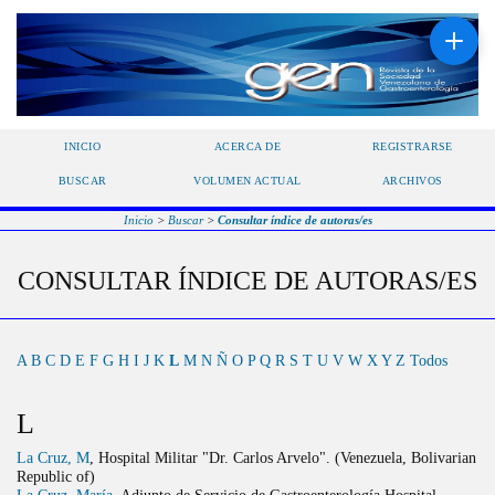
INICIO
ACERCA DE
REGISTRARSE
BUSCAR
VOLUMEN ACTUAL
ARCHIVOS
Inicio
>
Buscar
>
Consultar índice de autoras/es
CONSULTAR ÍNDICE DE AUTORAS/ES
A
B
C
D
E
F
G
H
I
J
K
L
M
N
Ñ
O
P
Q
R
S
T
U
V
W
X
Y
Z
Todos
L
La Cruz, M
, Hospital Militar "Dr. Carlos Arvelo". (Venezuela, Bolivarian
Republic of)
La Cruz, María
, Adjunto de Servicio de Gastroenterología Hospital