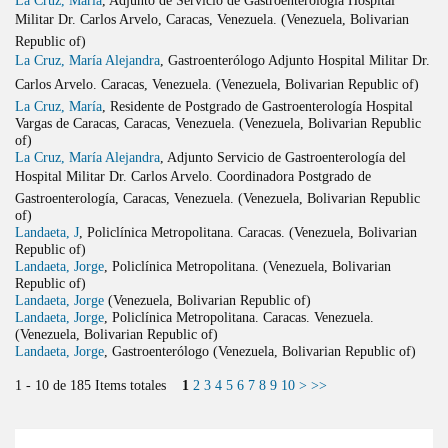
Militar Dr. Carlos Arvelo, Caracas, Venezuela. (Venezuela, Bolivarian
Republic of)
La Cruz, María Alejandra
, Gastroenterólogo Adjunto Hospital Militar Dr.
Carlos Arvelo. Caracas, Venezuela. (Venezuela, Bolivarian Republic of)
La Cruz, María
, Residente de Postgrado de Gastroenterología Hospital
Vargas de Caracas, Caracas, Venezuela. (Venezuela, Bolivarian Republic
of)
La Cruz, María Alejandra
, Adjunto Servicio de Gastroenterología del
Hospital Militar Dr. Carlos Arvelo. Coordinadora Postgrado de
Gastroenterología, Caracas, Venezuela. (Venezuela, Bolivarian Republic
of)
Landaeta, J
, Policlínica Metropolitana. Caracas. (Venezuela, Bolivarian
Republic of)
Landaeta, Jorge
, Policlínica Metropolitana. (Venezuela, Bolivarian
Republic of)
Landaeta, Jorge
(Venezuela, Bolivarian Republic of)
Landaeta, Jorge
, Policlínica Metropolitana. Caracas. Venezuela.
(Venezuela, Bolivarian Republic of)
Landaeta, Jorge
, Gastroenterólogo (Venezuela, Bolivarian Republic of)
1 - 10 de 185 Items totales
1
2
3
4
5
6
7
8
9
10
>
>>