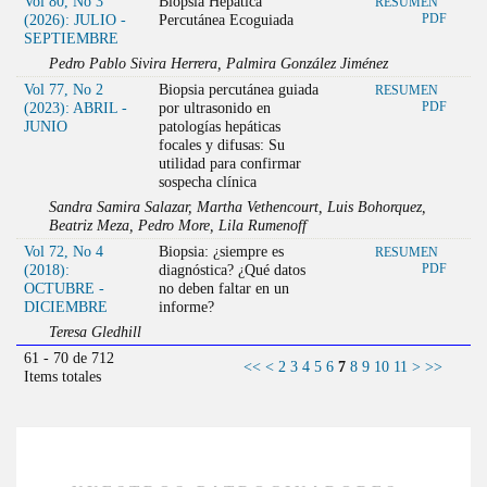
Vol 80, No 3
Biopsia Hepática
RESUMEN
(2026): JULIO -
Percutánea Ecoguiada
PDF
SEPTIEMBRE
Pedro Pablo Sivira Herrera, Palmira González Jiménez
Vol 77, No 2
Biopsia percutánea guiada
RESUMEN
(2023): ABRIL -
por ultrasonido en
PDF
JUNIO
patologías hepáticas
focales y difusas: Su
utilidad para confirmar
sospecha clínica
Sandra Samira Salazar, Martha Vethencourt, Luis Bohorquez,
Beatriz Meza, Pedro More, Lila Rumenoff
Vol 72, No 4
Biopsia: ¿siempre es
RESUMEN
(2018):
diagnóstica? ¿Qué datos
PDF
OCTUBRE -
no deben faltar en un
DICIEMBRE
informe?
Teresa Gledhill
61 - 70 de 712
<<
<
2
3
4
5
6
7
8
9
10
11
>
>>
Items totales