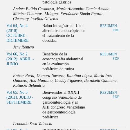
patología gástrica
Andrea Pulido Casanova, María Alexandra García Amado,
Mónica Contreras, Milagros Fernández, Simón Peraza,
Cleomary Josefina Oliveros
Vol 64, No 4
Balón intragástrico: Una
RESUMEN
(2010):
alternativa endoscópica en
PDF
OCTUBRE -
el tratamiento de la
DICIEMBRE
obesidad
Jeny Romero
Vol 66, No 2
Beneficio de la
RESUMEN
(2012): ABRIL -
ecosonografía abdominal
PDF
JUNIO
en la evaluación
pediátrica de rutina
Enicar Perla, Dianora Navarro, Karolina López, María Inés
Quintero, Ana Manzano, Creddy Figuereo, Betzabeth Quintana,
Katiuska Belandria
Vol 65, No 3
Bienvenidos al XXXII
RESUMEN
(2011): JULIO -
congreso Venezolano de
PDF
SEPTIEMBRE
gastroenterología y al
XIII congreso Venezolano
de gastroenterología
pediátrica
Leonardo Sosa Valencia