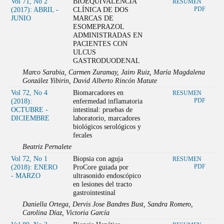
Vol 71, No 2
BIOEQUIVALENCIA
RESUMEN
(2017): ABRIL -
CLÍNICA DE DOS
PDF
JUNIO
MARCAS DE
ESOMEPRAZOL
ADMINISTRADAS EN
PACIENTES CON
ULCUS
GASTRODUODENAL
Marco Sarabia, Carmen Zuramay, Jairo Ruiz, María Magdalena
González Yibirin, David Alberto Rincón Matute
Vol 72, No 4
Biomarcadores en
RESUMEN
(2018):
enfermedad inflamatoria
PDF
OCTUBRE -
intestinal: pruebas de
DICIEMBRE
laboratorio, marcadores
biológicos serológicos y
fecales
Beatriz Pernalete
Vol 72, No 1
Biopsia con aguja
RESUMEN
(2018): ENERO
ProCore guiada por
PDF
- MARZO
ultrasonido endoscópico
en lesiones del tracto
gastrointestinal
Daniella Ortega, Dervis Jose Bandres Bust, Sandra Romero,
Carolina Díaz, Victoria García