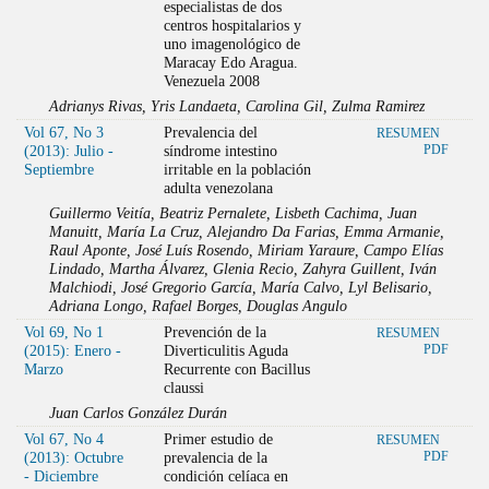
especialistas de dos
centros hospitalarios y
uno imagenológico de
Maracay Edo Aragua.
Venezuela 2008
Adrianys Rivas, Yris Landaeta, Carolina Gil, Zulma Ramirez
Vol 67, No 3
Prevalencia del
RESUMEN
(2013): Julio -
síndrome intestino
PDF
Septiembre
irritable en la población
adulta venezolana
Guillermo Veitía, Beatriz Pernalete, Lisbeth Cachima, Juan
Manuitt, María La Cruz, Alejandro Da Farias, Emma Armanie,
Raul Aponte, José Luís Rosendo, Miriam Yaraure, Campo Elías
Lindado, Martha Álvarez, Glenia Recio, Zahyra Guillent, Iván
Malchiodi, José Gregorio García, María Calvo, Lyl Belisario,
Adriana Longo, Rafael Borges, Douglas Angulo
Vol 69, No 1
Prevención de la
RESUMEN
(2015): Enero -
Diverticulitis Aguda
PDF
Marzo
Recurrente con Bacillus
claussi
Juan Carlos González Durán
Vol 67, No 4
Primer estudio de
RESUMEN
(2013): Octubre
prevalencia de la
PDF
- Diciembre
condición celíaca en