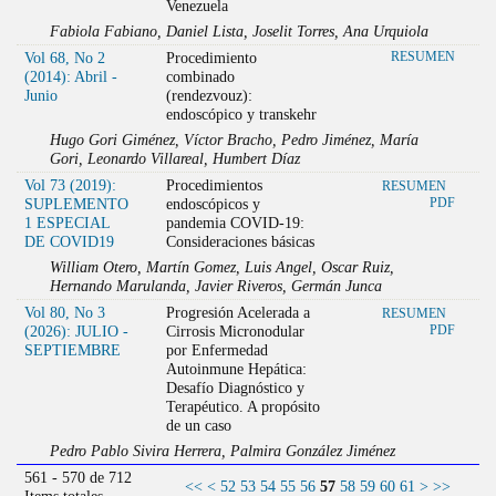
Venezuela
Fabiola Fabiano, Daniel Lista, Joselit Torres, Ana Urquiola
Vol 68, No 2
Procedimiento
RESUMEN
(2014): Abril -
combinado
Junio
(rendezvouz):
endoscópico y transkehr
Hugo Gori Giménez, Víctor Bracho, Pedro Jiménez, María
Gori, Leonardo Villareal, Humbert Díaz
Vol 73 (2019):
Procedimientos
RESUMEN
SUPLEMENTO
endoscópicos y
PDF
1 ESPECIAL
pandemia COVID-19:
DE COVID19
Consideraciones básicas
William Otero, Martín Gomez, Luis Angel, Oscar Ruiz,
Hernando Marulanda, Javier Riveros, Germán Junca
Vol 80, No 3
Progresión Acelerada a
RESUMEN
(2026): JULIO -
Cirrosis Micronodular
PDF
SEPTIEMBRE
por Enfermedad
Autoinmune Hepática:
Desafío Diagnóstico y
Terapéutico. A propósito
de un caso
Pedro Pablo Sivira Herrera, Palmira González Jiménez
561 - 570 de 712
<<
<
52
53
54
55
56
57
58
59
60
61
>
>>
Items totales