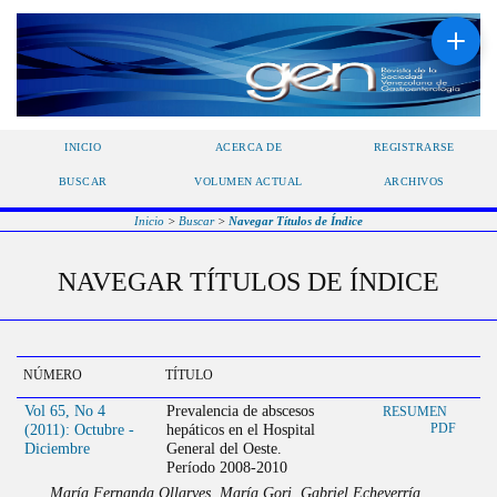
INICIO
ACERCA DE
REGISTRARSE
BUSCAR
VOLUMEN ACTUAL
ARCHIVOS
Inicio
>
Buscar
>
Navegar Títulos de Índice
NAVEGAR TÍTULOS DE ÍNDICE
NÚMERO
TÍTULO
Vol 65, No 4
Prevalencia de abscesos
RESUMEN
(2011): Octubre -
hepáticos en el Hospital
PDF
Diciembre
General del Oeste.
Período 2008-2010
María Fernanda Ollarves, María Gori, Gabriel Echeverría,