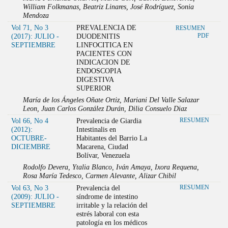
William Folkmanas, Beatriz Linares, José Rodríguez, Sonia
Mendoza
Vol 71, No 3
PREVALENCIA DE
RESUMEN
(2017): JULIO -
DUODENITIS
PDF
SEPTIEMBRE
LINFOCITICA EN
PACIENTES CON
INDICACION DE
ENDOSCOPIA
DIGESTIVA
SUPERIOR
María de los Ángeles Oñate Ortiz, Mariani Del Valle Salazar
Leon, Juan Carlos González Durán, Dilia Consuelo Diaz
Vol 66, No 4
Prevalencia de Giardia
RESUMEN
(2012):
Intestinalis en
OCTUBRE-
Habitantes del Barrio La
DICIEMBRE
Macarena, Ciudad
Bolívar, Venezuela
Rodolfo Devera, Ytalia Blanco, Iván Amaya, Ixora Requena,
Rosa María Tedesco, Carmen Alevante, Alizar Chibil
Vol 63, No 3
Prevalencia del
RESUMEN
(2009): JULIO -
síndrome de intestino
SEPTIEMBRE
irritable y la relación del
estrés laboral con esta
patología en los médicos