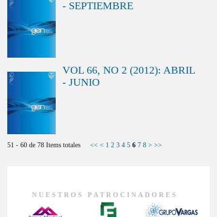
- SEPTIEMBRE
VOL 66, NO 2 (2012): ABRIL
- JUNIO
51 - 60 de 78 Items totales
<<
<
1
2
3
4
5
6
7
8
>
>>
NUESTROS PATROCINADORES