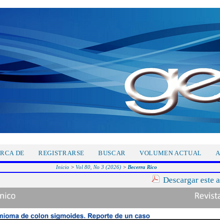
RCA DE
REGISTRARSE
BUSCAR
VOLUMEN ACTUAL
A
Inicio
>
Vol 80, No 3 (2026)
>
Becerra Rico
Descargar este 