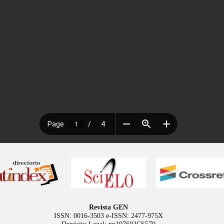
Revista GEN
ISSN: 0016-3503 e-ISSN: 2477-975X