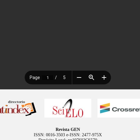
Revista GEN
ISSN: 0016-3503 e-ISSN: 2477-975X