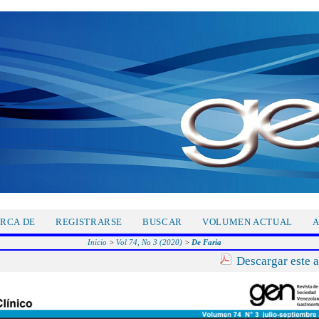
RCA DE
REGISTRARSE
BUSCAR
VOLUMEN ACTUAL
A
Inicio
>
Vol 74, No 3 (2020)
>
De Faria
Descargar este 