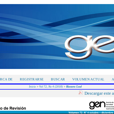
RCA DE
REGISTRARSE
BUSCAR
VOLUMEN ACTUAL
A
Inicio
>
Vol 72, No 4 (2018)
>
Rionero Leal
Descargar este 