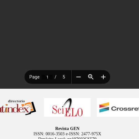
Revista GEN
ISSN: 0016-3503 e-ISSN: 2477-975X