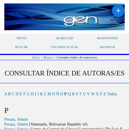
INICIO
ACERCA DE
REGISTRARSE
BUSCAR
VOLUMEN ACTUAL
ARCHIVOS
Inicio
>
Buscar
>
Consultar índice de autoras/es
CONSULTAR ÍNDICE DE AUTORAS/ES
A
B
C
D
E
F
G
H
I
J
K
L
M
N
Ñ
O
P
Q
R
S
T
U
V
W
X
Y
Z
Todos
P
Peraza, Simón
Peraza, Simón
(Venezuela, Bolivarian Republic of)
Peraza, Simón
, Centro de Control de Cáncer Gastrointestinal “Dr Luis E