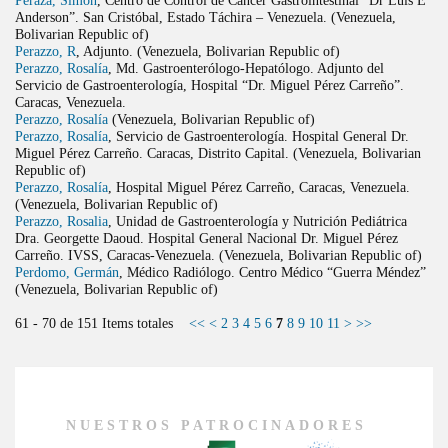
Anderson”. San Cristóbal, Estado Táchira – Venezuela. (Venezuela,
Bolivarian Republic of)
Perazzo, R
, Adjunto. (Venezuela, Bolivarian Republic of)
Perazzo, Rosalía
, Md. Gastroenterólogo-Hepatólogo. Adjunto del
Servicio de Gastroenterología, Hospital “Dr. Miguel Pérez Carreño”.
Caracas, Venezuela.
Perazzo, Rosalía
(Venezuela, Bolivarian Republic of)
Perazzo, Rosalía
, Servicio de Gastroenterología. Hospital General Dr.
Miguel Pérez Carreño. Caracas, Distrito Capital. (Venezuela, Bolivarian
Republic of)
Perazzo, Rosalía
, Hospital Miguel Pérez Carreño, Caracas, Venezuela.
(Venezuela, Bolivarian Republic of)
Perazzo, Rosalia
, Unidad de Gastroenterología y Nutrición Pediátrica
Dra. Georgette Daoud. Hospital General Nacional Dr. Miguel Pérez
Carreño. IVSS, Caracas-Venezuela. (Venezuela, Bolivarian Republic of)
Perdomo, Germán
, Médico Radiólogo. Centro Médico “Guerra Méndez”
(Venezuela, Bolivarian Republic of)
61 - 70 de 151 Items totales
<<
<
2
3
4
5
6
7
8
9
10
11
>
>>
NUESTROS PATROCINADORES