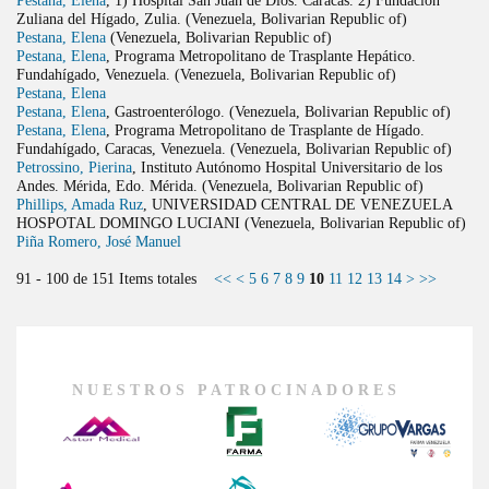
Zuliana del Hígado, Zulia. (Venezuela, Bolivarian Republic of)
Pestana, Elena
(Venezuela, Bolivarian Republic of)
Pestana, Elena
, Programa Metropolitano de Trasplante Hepático.
Fundahígado, Venezuela. (Venezuela, Bolivarian Republic of)
Pestana, Elena
Pestana, Elena
, Gastroenterólogo. (Venezuela, Bolivarian Republic of)
Pestana, Elena
, Programa Metropolitano de Trasplante de Hígado.
Fundahígado, Caracas, Venezuela. (Venezuela, Bolivarian Republic of)
Petrossino, Pierina
, Instituto Autónomo Hospital Universitario de los
Andes. Mérida, Edo. Mérida. (Venezuela, Bolivarian Republic of)
Phillips, Amada Ruz
, UNIVERSIDAD CENTRAL DE VENEZUELA
HOSPOTAL DOMINGO LUCIANI (Venezuela, Bolivarian Republic of)
Piña Romero, José Manuel
91 - 100 de 151 Items totales
<<
<
5
6
7
8
9
10
11
12
13
14
>
>>
NUESTROS PATROCINADORES