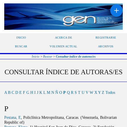
INICIO
ACERCA DE
REGISTRARSE
BUSCAR
VOLUMEN ACTUAL
ARCHIVOS
Inicio
>
Buscar
>
Consultar índice de autoras/es
CONSULTAR ÍNDICE DE AUTORAS/ES
A
B
C
D
E
F
G
H
I
J
K
L
M
N
Ñ
O
P
Q
R
S
T
U
V
W
X
Y
Z
Todos
P
Pestana, E
, Policlínica Metropolitana, Caracas. (Venezuela, Bolivarian
Republic of)
Pestana, Elena
, 1) Hospital San Juan de Dios. Caracas. 2) Fundación