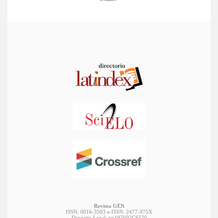
Revista GEN
ISSN: 0016-3503 e-ISSN: 2477-975X
Depósito Legal: pp197602CS570