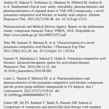
Jenkins H, Sakurai Y, Nishimura A, Okamoto H, Hibberd M, Jenkins R,
et al. Randomised clinical trial: safety, tolerability, pharmacokinetics and
pharmacodynamics of repeated doses of TAK-438 (vonoprazan), a novel
potassium-competitive acid blocker, in healthy male subjects. Aliment
Pharmacol Ther. 2015;41(7):636-48. doi: 10.1111/apt.13121.
Pharmaceuticals and Medical Devices Agency. Report on the deliberation
results: vonoprazan fumarate.Tokyo: PMDA; 2014. Disponible en:
https://www.pmda.go.jp/ files/000211075.pdf
Shin JM, Inatomi N, Munson K, et al. Characterization of a novel
potassium-competitive acid blocker. J Pharmacol Exp Ther.
2011;339(2):412-20. doi: 10.1124/jpet.111.1 85314.
Inatomi N, Matsukawa J, Sakurai Y, Otake K. Potassium-competitive acid
blockers: advanced therapeutic option for acid-related diseases.
Pharmacol Ther. 2016;168:12-22. doi:
10.1016/j.pharmthera.2016.08.001.
Laine L, Sharma P, Mulford DJ, et al. Pharmacodynamics and
pharmacokinetics of the potassium-competitive acid blocker vonoprazan
and the proton pump inhibitor lansoprazole in US subjects. Am J
Gastroenterol. 2022;117(7):1158-61. doi:
10.14309/ajg.000000000000173 5.
Zuberi BF, Ali FS, Rasheed T, Bader N, Hussain SM, Saleem A.
Comparison of vonoprazan and amoxicillin dual therapy with standard