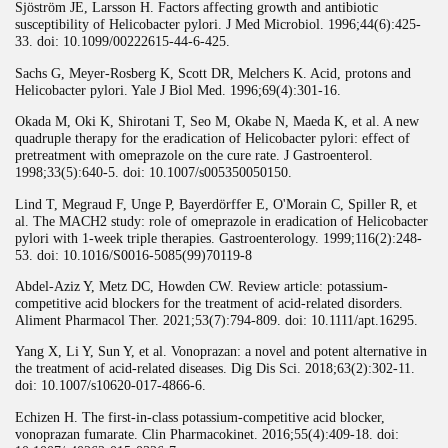
Sjöström JE, Larsson H. Factors affecting growth and antibiotic
susceptibility of Helicobacter pylori. J Med Microbiol. 1996;44(6):425-
33. doi: 10.1099/00222615-44-6-425.
Sachs G, Meyer-Rosberg K, Scott DR, Melchers K. Acid, protons and
Helicobacter pylori. Yale J Biol Med. 1996;69(4):301-16.
Okada M, Oki K, Shirotani T, Seo M, Okabe N, Maeda K, et al. A new
quadruple therapy for the eradication of Helicobacter pylori: effect of
pretreatment with omeprazole on the cure rate. J Gastroenterol.
1998;33(5):640-5. doi: 10.1007/s005350050150.
Lind T, Megraud F, Unge P, Bayerdörffer E, O'Morain C, Spiller R, et
al. The MACH2 study: role of omeprazole in eradication of Helicobacter
pylori with 1-week triple therapies. Gastroenterology. 1999;116(2):248-
53. doi: 10.1016/S0016-5085(99)70119-8
Abdel-Aziz Y, Metz DC, Howden CW. Review article: potassium-
competitive acid blockers for the treatment of acid-related disorders.
Aliment Pharmacol Ther. 2021;53(7):794-809. doi: 10.1111/apt.16295.
Yang X, Li Y, Sun Y, et al. Vonoprazan: a novel and potent alternative in
the treatment of acid-related diseases. Dig Dis Sci. 2018;63(2):302-11.
doi: 10.1007/s10620-017-4866-6.
Echizen H. The first-in-class potassium-competitive acid blocker,
vonoprazan fumarate. Clin Pharmacokinet. 2016;55(4):409-18. doi: