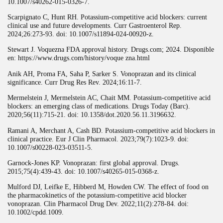
10.1007/s40262-015-0326-7.
Scarpignato C, Hunt RH. Potassium-competitive acid blockers: current
clinical use and future developments. Curr Gastroenterol Rep.
2024;26:273-93. doi: 10.1007/s11894-024-00920-z.
Stewart J. Voquezna FDA approval history. Drugs.com; 2024. Disponible
en: https://www.drugs.com/history/voque zna.html
Anik AH, Proma FA, Saha P, Sarker S. Vonoprazan and its clinical
significance. Curr Drug Res Rev. 2024;16:11-7.
Mermelstein J, Mermelstein AC, Chait MM. Potassium-competitive acid
blockers: an emerging class of medications. Drugs Today (Barc).
2020;56(11):715-21. doi: 10.1358/dot.2020.56.11.3196632.
Ramani A, Merchant A, Cash BD. Potassium-competitive acid blockers in
clinical practice. Eur J Clin Pharmacol. 2023;79(7):1023-9. doi:
10.1007/s00228-023-03511-5.
Garnock-Jones KP. Vonoprazan: first global approval. Drugs.
2015;75(4):439-43. doi: 10.1007/s40265-015-0368-z.
Mulford DJ, Leifke E, Hibberd M, Howden CW. The effect of food on
the pharmacokinetics of the potassium-competitive acid blocker
vonoprazan. Clin Pharmacol Drug Dev. 2022;11(2):278-84. doi:
10.1002/cpdd.1009.