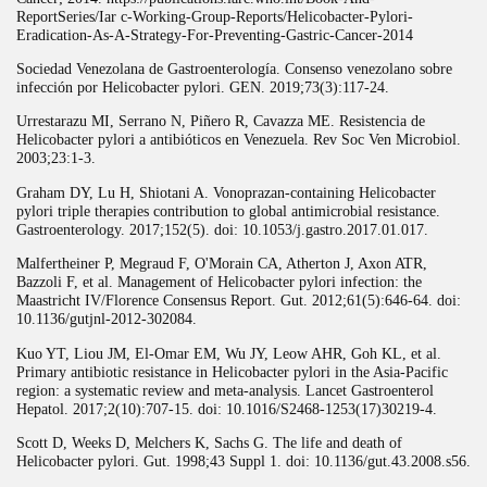
ReportSeries/Iar c-Working-Group-Reports/Helicobacter-Pylori-
Eradication-As-A-Strategy-For-Preventing-Gastric-Cancer-2014
Sociedad Venezolana de Gastroenterología. Consenso venezolano sobre
infección por Helicobacter pylori. GEN. 2019;73(3):117-24.
Urrestarazu MI, Serrano N, Piñero R, Cavazza ME. Resistencia de
Helicobacter pylori a antibióticos en Venezuela. Rev Soc Ven Microbiol.
2003;23:1-3.
Graham DY, Lu H, Shiotani A. Vonoprazan-containing Helicobacter
pylori triple therapies contribution to global antimicrobial resistance.
Gastroenterology. 2017;152(5). doi: 10.1053/j.gastro.2017.01.017.
Malfertheiner P, Megraud F, O'Morain CA, Atherton J, Axon ATR,
Bazzoli F, et al. Management of Helicobacter pylori infection: the
Maastricht IV/Florence Consensus Report. Gut. 2012;61(5):646-64. doi:
10.1136/gutjnl-2012-302084.
Kuo YT, Liou JM, El-Omar EM, Wu JY, Leow AHR, Goh KL, et al.
Primary antibiotic resistance in Helicobacter pylori in the Asia-Pacific
region: a systematic review and meta-analysis. Lancet Gastroenterol
Hepatol. 2017;2(10):707-15. doi: 10.1016/S2468-1253(17)30219-4.
Scott D, Weeks D, Melchers K, Sachs G. The life and death of
Helicobacter pylori. Gut. 1998;43 Suppl 1. doi: 10.1136/gut.43.2008.s56.