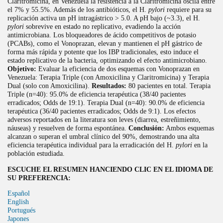
Claritromicina, en Venezuela la resistencia a la Claritromicina oscila entre
el 7% y 55.5%. Además de los antibióticos, el H.
pylori
requiere para su
replicación activa un pH intragástrico > 5.0. A pH bajo (~3.3), el H.
pylori
sobrevive en estado no replicativo, evadiendo la acción
antimicrobiana. Los bloqueadores de ácido competitivos de potasio
(PCABs), como el Vonoprazan, elevan y mantienen el pH gástrico de
forma más rápida y potente que los IBP tradicionales, esto induce el
estado replicativo de la bacteria, optimizando el efecto antimicrobiano.
Objetivo:
Evaluar la eficiencia de dos esquemas con Vonoprazan en
Venezuela: Terapia Triple (con Amoxicilina y Claritromicina) y Terapia
Dual (solo con Amoxicilina).
Resultados:
80 pacientes en total. Terapia
Triple (n=40): 95.0% de eficiencia terapéutica (38/40 pacientes
erradicados; Odds de 19:1). Terapia Dual (n=40): 90.0% de eficiencia
terapéutica (36/40 pacientes erradicados; Odds de 9:1). Los efectos
adversos reportados en la literatura son leves (diarrea, estreñimiento,
náuseas) y resuelven de forma espontánea.
Conclusión:
Ambos esquemas
alcanzan o superan el umbral clínico del 90%, demostrando una alta
eficiencia terapéutica individual para la erradicación del H.
pylori
en la
población estudiada.
ESCUCHE EL RESUMEN HANCIENDO CLIC EN EL IDIOMA DE
SU PREFERENCIA:
Español
English
Portugués
Japones