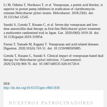
Li M, Oshima T, Horikawa T, et al. Vonoprazan, a potent acid blocker, is
superior to proton pump inhibitors in eradication of clarithromycin-
resistant Helicobacter pylori strains. Helicobacter. 2018;23(6). doi:
10.1111/hel.12545.
Suzuki S, Gotoda T, Kusano C, et al. Seven-day vonoprazan and low-
dose amoxicillin dual therapy as first-line Helicobacter pylori treatment:
a multicentre randomised trial in Japan. Gut. 2020;69(6):1019-26. doi:
10.1136/gutjnl-2019-319954.
Furuta T, Yamade M, Kagami T. Vonoprazan and acid-related diseases.
Digestion. 2020;101(6):743-51. doi: 10.1159/000505885.
Gotoda T, Kusano C, Suzuki S. Clinical impact of vonoprazan-based dual
therapy for Helicobacter pylori infection. J Gastroenterol.
2020;55(10):969-76. doi: 10.1007/s00535-020-01720-0.
DOI:
http://dx.doi.org/10.61155/gen.v80i3.830
NUESTROS PATROCINADORES