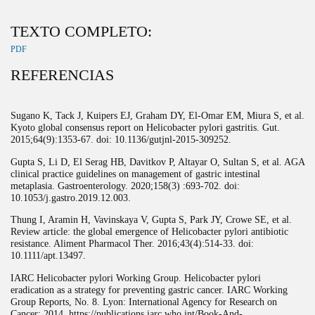
TEXTO COMPLETO:
PDF
REFERENCIAS
Sugano K, Tack J, Kuipers EJ, Graham DY, El-Omar EM, Miura S, et al.
Kyoto global consensus report on Helicobacter pylori gastritis. Gut.
2015;64(9):1353-67. doi: 10.1136/gutjnl-2015-309252.
Gupta S, Li D, El Serag HB, Davitkov P, Altayar O, Sultan S, et al. AGA
clinical practice guidelines on management of gastric intestinal
metaplasia. Gastroenterology. 2020;158(3) :693-702. doi:
10.1053/j.gastro.2019.12.003.
Thung I, Aramin H, Vavinskaya V, Gupta S, Park JY, Crowe SE, et al.
Review article: the global emergence of Helicobacter pylori antibiotic
resistance. Aliment Pharmacol Ther. 2016;43(4):514-33. doi:
10.1111/apt.13497.
IARC Helicobacter pylori Working Group. Helicobacter pylori
eradication as a strategy for preventing gastric cancer. IARC Working
Group Reports, No. 8. Lyon: International Agency for Research on
Cancer; 2014. https://publications.iarc.who.int/Book-And-