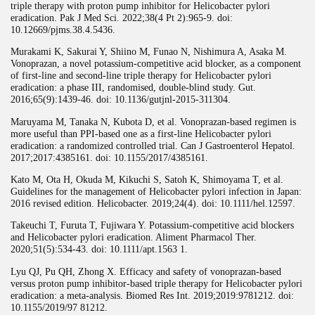
triple therapy with proton pump inhibitor for Helicobacter pylori
eradication. Pak J Med Sci. 2022;38(4 Pt 2):965-9. doi:
10.12669/pjms.38.4.5436.
Murakami K, Sakurai Y, Shiino M, Funao N, Nishimura A, Asaka M.
Vonoprazan, a novel potassium-competitive acid blocker, as a component
of first-line and second-line triple therapy for Helicobacter pylori
eradication: a phase III, randomised, double-blind study. Gut.
2016;65(9):1439-46. doi: 10.1136/gutjnl-2015-311304.
Maruyama M, Tanaka N, Kubota D, et al. Vonoprazan-based regimen is
more useful than PPI-based one as a first-line Helicobacter pylori
eradication: a randomized controlled trial. Can J Gastroenterol Hepatol.
2017;2017:4385161. doi: 10.1155/2017/4385161.
Kato M, Ota H, Okuda M, Kikuchi S, Satoh K, Shimoyama T, et al.
Guidelines for the management of Helicobacter pylori infection in Japan:
2016 revised edition. Helicobacter. 2019;24(4). doi: 10.1111/hel.12597.
Takeuchi T, Furuta T, Fujiwara Y. Potassium-competitive acid blockers
and Helicobacter pylori eradication. Aliment Pharmacol Ther.
2020;51(5):534-43. doi: 10.1111/apt.1563 1.
Lyu QJ, Pu QH, Zhong X. Efficacy and safety of vonoprazan-based
versus proton pump inhibitor-based triple therapy for Helicobacter pylori
eradication: a meta-analysis. Biomed Res Int. 2019;2019:9781212. doi:
10.1155/2019/97 81212.