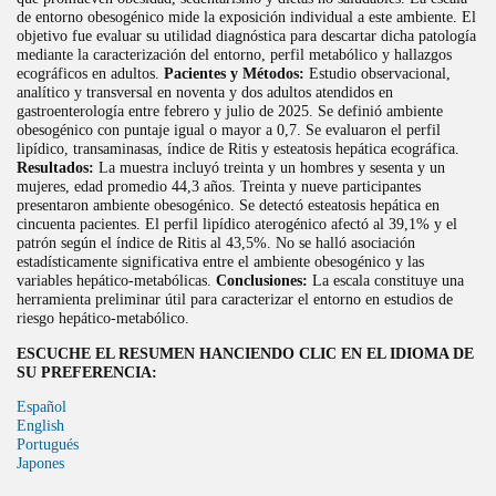
de entorno obesogénico mide la exposición individual a este ambiente. El
objetivo fue evaluar su utilidad diagnóstica para descartar dicha patología
mediante la caracterización del entorno, perfil metabólico y hallazgos
ecográficos en adultos.
Pacientes y Métodos:
Estudio observacional,
analítico y transversal en noventa y dos adultos atendidos en
gastroenterología entre febrero y julio de 2025. Se definió ambiente
obesogénico con puntaje igual o mayor a 0,7. Se evaluaron el perfil
lipídico, transaminasas, índice de Ritis y esteatosis hepática ecográfica.
Resultados:
La muestra incluyó treinta y un hombres y sesenta y un
mujeres, edad promedio 44,3 años. Treinta y nueve participantes
presentaron ambiente obesogénico. Se detectó esteatosis hepática en
cincuenta pacientes. El perfil lipídico aterogénico afectó al 39,1% y el
patrón según el índice de Ritis al 43,5%. No se halló asociación
estadísticamente significativa entre el ambiente obesogénico y las
variables hepático-metabólicas.
Conclusiones:
La escala constituye una
herramienta preliminar útil para caracterizar el entorno en estudios de
riesgo hepático-metabólico.
ESCUCHE EL RESUMEN HANCIENDO CLIC EN EL IDIOMA DE
SU PREFERENCIA:
Español
English
Portugués
Japones