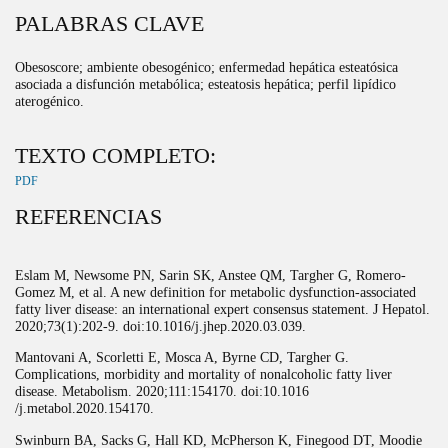
PALABRAS CLAVE
Obesoscore; ambiente obesogénico; enfermedad hepática esteatósica
asociada a disfunción metabólica; esteatosis hepática; perfil lipídico
aterogénico.
TEXTO COMPLETO:
PDF
REFERENCIAS
Eslam M, Newsome PN, Sarin SK, Anstee QM, Targher G, Romero-
Gomez M, et al. A new definition for metabolic dysfunction-associated
fatty liver disease: an international expert consensus statement. J Hepatol.
2020;73(1):202-9. doi:10.1016/j.jhep.2020.03.039.
Mantovani A, Scorletti E, Mosca A, Byrne CD, Targher G.
Complications, morbidity and mortality of nonalcoholic fatty liver
disease. Metabolism. 2020;111:154170. doi:10.1016
/j.metabol.2020.154170.
Swinburn BA, Sacks G, Hall KD, McPherson K, Finegood DT, Moodie