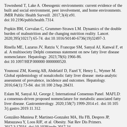
Townshend T, Lake A. Obesogenic environments: current evidence of the
built and social environment, peer involvement, and home environments.
JMIR Public Health Surveill. 2017;3(4):e91.
doi:10.2196/publichealth.7314.
Popkin BM, Corvalan C, Grummer-Strawn LM. Dynamics of the double
burden of malnutrition and the changing nutrition reality. Lancet.
2020;395(10217):65-74. doi:10.1016/S0140-6736(19)32497-3.
Rinella ME, Lazarus JV, Ratziu V, Francque SM, Sanyal AJ, Kanwal F, et
al. A multisociety Delphi consensus statement on new fatty liver disease
nomenclature. Hepatology. 2023;78(6):1966-86.
doi:10.1097/HEP.000000 0000000520.
Younossi ZM, Koenig AB, Abdelatif D, Fazel Y, Henry L, Wymer M.
Global epidemiology of nonalcoholic fatty liver disease: meta-analytic
assessment of prevalence, incidence and outcomes. Hepatology.
2016;64(1):73-84. doi:10.100 2/hep.28431.
Eslam M, Sanyal AJ, George J; International Consensus Panel. MAFLD:
a consensus-driven proposed nomenclature for metabolic associated fatty
liver disease. Gastroenterology. 2020;158(7):1999-2014.e1. doi:10.105
3/j.gastro.2019.11.312.
González-Muniesa P, Martinez-Gonzalez MA, Hu FB, Despres JP,
Matsuzawa Y, Loos RJF, et al. Obesity. Nat Rev Dis Primers.
2017;3:17034. doi:10.1038/nrdp.2017.34.