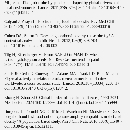
ML, et al. The global obesity pandemic: shaped by global drivers and
local environments. Lancet. 2011;378(9793):804-14. doi:10.1016/S0140-
6736(11)6081 3-1.
Galgani J, Araya H. Environment, food and obesity. Rev Med Chil.
2012;140(9):1156-65. doi:10.4067/S0034-98872 012000900016.
Cohen DA, Sturm R. Does neighborhood poverty cause obesity? A
contextual analysis. Public Health. 2012;126(9):698-704.
doi:10.1016/j.puhe.2012.06.003.
Tilg H, Effenberger M. From NAFLD to MAFLD: when
pathophysiology succeeds. Nat Rev Gastroenterol Hepatol.
2020;17(7):387-8. doi:10.1038/s41575-020-0310-0.
Sallis JF, Cerin E, Conway TL, Adams MA, Frank LD, Pratt M, et al.
Physical activity in relation to urban environments in 14 cities
worldwide: a cross-sectional study. Lancet. 2016;387(10034):2207-17.
doi:10.1016/S0140-673 6(15)01284-2.
Zhang H, Zhou XD. Global burden of metabolic diseases, 1990-2021.
Metabolism. 2024;160:155999. doi:10.1016/j.m etabol.2024.155999.
Burgoine T, Forouhi NG, Griffin SJ, Wareham NJ, Monsivais P. Does
neighborhood fast-food outlet exposure amplify inequalities in diet and
obesity? A population-based study. Am J Clin Nutr. 2016;103(6):1540-7.
doi:10.3945/aj cn.115.124313.