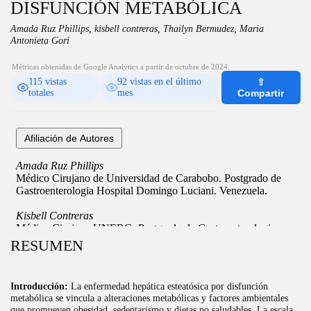
DISFUNCIÓN METABÓLICA
Amada Ruz Phillips, kisbell contreras, Thailyn Bermudez, Maria
Antonieta Gori
Métricas obtenidas de Google Analytics a partir de octubre de 2024.
115 vistas
92 vistas en el último
⇧
totales
mes
Compartir
RESUMEN
Introducción:
La enfermedad hepática esteatósica por disfunción
metabólica se vincula a alteraciones metabólicas y factores ambientales
que promueven obesidad, sedentarismo y dietas no saludables. La escala