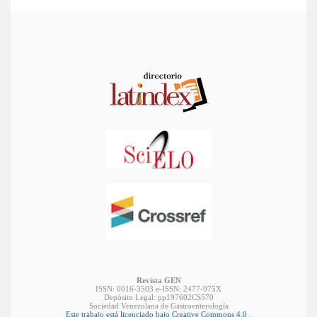
Revista GEN
ISSN: 0016-3503 e-ISSN: 2477-975X
Depósito Legal: pp197602CS570
Sociedad Venezolana de Gastroenterología
Este trabajo está licenciado bajo Creative Commons 4.0
.