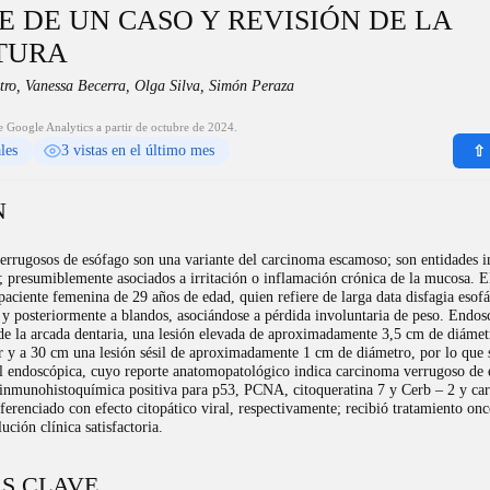
E DE UN CASO Y REVISIÓN DE LA
TURA
tro, Vanessa Becerra, Olga Silva, Simón Peraza
e Google Analytics a partir de octubre de 2024.
ales
3 vistas en el último mes
⇧ 
N
errugosos de esófago son una variante del carcinoma escamoso; son entidades i
; presumiblemente asociados a irritación o inflamación crónica de la mucosa. E
 paciente femenina de 29 años de edad, quien refiere de larga data disfagia esofá
 y posteriormente a blandos, asociándose a pérdida involuntaria de peso. Endo
de la arcada dentaria, una lesión elevada de aproximadamente 3,5 cm de diámet
r y a 30 cm una lesión sésil de aproximadamente 1 cm de diámetro, por lo que s
l endoscópica, cuyo reporte anatomopatológico indica carcinoma verrugoso de 
 inmunohistoquímica positiva para p53, PCNA, citoqueratina 7 y Cerb – 2 y ca
ferenciado con efecto citopático viral, respectivamente; recibió tratamiento on
ución clínica satisfactoria.
S CLAVE