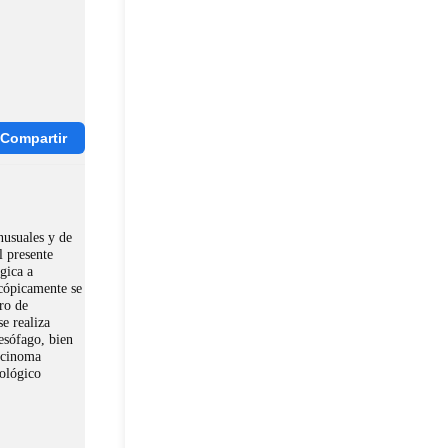
Compartir
nusuales y de
l presente
gica a
scópicamente se
ro de
e realiza
esófago, bien
rcinoma
cológico