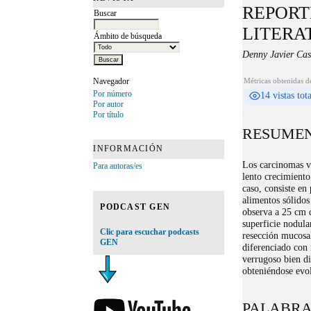
REPORT
Buscar
LITERA
Ámbito de búsqueda
Denny Javier Cas
Navegador
Métricas obtenidas d
Por número
14 vistas tot
Por autor
Por título
RESUME
INFORMACIÓN
Los carcinomas v
Para autoras/es
lento crecimiento
caso, consiste en
alimentos sólidos
PODCAST GEN
observa a 25 cm 
superficie nodula
Clic para escuchar podcasts
resección mucosa
GEN
diferenciado con
verrugoso bien di
obteniéndose evol
PALABRA