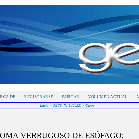
RCA DE
REGISTRARSE
BUSCAR
VOLUMEN ACTUAL
A
Inicio
>
Vol 76, No 1 (2022)
>
Castro
OMA VERRUGOSO DE ESÓFAGO: