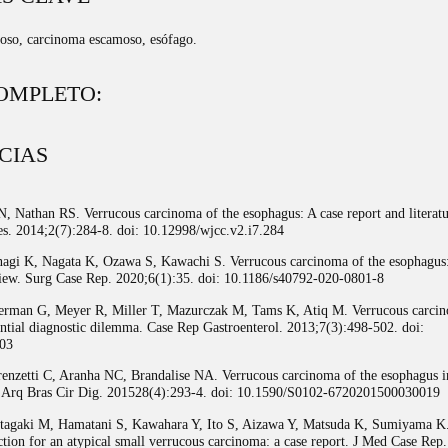
oso, carcinoma escamoso, esófago.
OMPLETO:
CIAS
, Nathan RS. Verrucous carcinoma of the esophagus: A case report and literatu
es. 2014;2(7):284-8. doi: 10.12998/wjcc.v2.i7.284
agi K, Nagata K, Ozawa S, Kawachi S. Verrucous carcinoma of the esophagus: 
eview. Surg Case Rep. 2020;6(1):35. doi: 10.1186/s40792-020-0801-8
man G, Meyer R, Miller T, Mazurczak M, Tams K, Atiq M. Verrucous carcin
ential diagnostic dilemma. Case Rep Gastroenterol. 2013;7(3):498-502. doi:
303
renzetti C, Aranha NC, Brandalise NA. Verrucous carcinoma of the esophagus i
. Arq Bras Cir Dig. 201528(4):293-4. doi: 10.1590/S0102-6720201500030019
Itagaki M, Hamatani S, Kawahara Y, Ito S, Aizawa Y, Matsuda K, Sumiyama K
tion for an atypical small verrucous carcinoma: a case report. J Med Case Rep