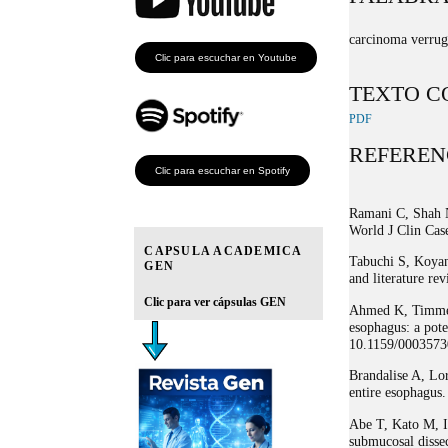
carcinoma verrug
Clic para escuchar en Youtube
TEXTO C
PDF
REFEREN
Clic para escuchar en Spotify
Ramani C, Shah N
World J Clin Cas
CAPSULA ACADEMICA
Tabuchi S, Koyan
GEN
and literature r
Clic para ver cápsulas GEN
Ahmed K, Timmer
esophagus: a pot
10.1159/000357
Brandalise A, Lo
entire esophagus
Abe T, Kato M, 
submucosal dissec