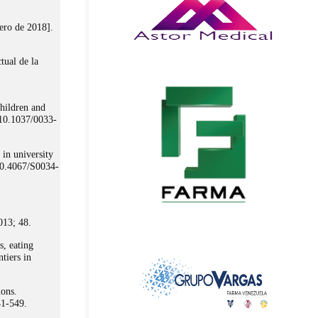
ero de 2018].
tual de la
hildren and
:10.1037/0033-
 in university
 10.4067/S0034-
013; 48.
s, eating
tiers in
ions.
41-549.