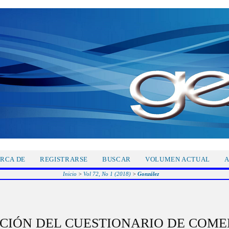
RCA DE
REGISTRARSE
BUSCAR
VOLUMEN ACTUAL
A
Inicio
>
Vol 72, No 1 (2018)
>
González
CIÓN DEL CUESTIONARIO DE COM