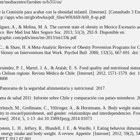
t/mediacentre/factshee ts/fs311/es/
la Comisión para acabar con la obesidad infantil. [Internet]. [Consultado 3 En
ttp://apps.who.int/gb/ebwha/pdf_files/WHA69/A69_8-sp.pdf
íguez, A., & Molina, M. A. The current state of obesity in Mexico Escenario ac
co. Rev Med Inst Mex Seguro Soc. 2013; 51(3), 292-9. Disponible en:
graphic.com/pdfs/imss/im-2013/im133k.pdf
, C., & Shaw, H. A Meta-Analytic Review of Obesity Prevention Programs for C
 Skinny on Interventions that Work. Psychol Bull. 2006; 132(5), 667-691. doi
rnández, P. J., Martel, J. A., & Atalah, E. S. Food quality and nutritional status
n Chilean regions. Revista Médica de Chile. [Internet]. 2012; 1571-1579. doi:
0008
norama de la seguridad alimmentaria y nutricional. 2017.
 de salud 2011: Informe sobre Chile y comparación con países miembros. 2
erbusch, M., Grellmann, C., Villringer, A., & Horstmann, A. Body weight statu
vity to reward/punishment, and gender: relationships and interdependencies. Fron
ernet]. 2014; 5, 1-13. doi:10.3389/fpsyg.2014.01073
pstein, L. H., Jeffery, R., Blundell, J. E., & Wardle, J. Eating behavior dimens
 energy intake and body weight. A review. Appetite. [Internet]. 2012; 59(2), 5
PPET.2012.07.001