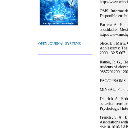
http://www.who.in
OMS. Informe de 
Disponible en: h
Barrera, A., Rodr
obesidad en Méxi
http://www.medi
Stice, E., Marti
OPEN JOURNAL SYSTEMS
Adolescents: The
2909.132.5.667
Ratner, R. G., He
students of eleve
9887201200 120
FAO/OPS/OMS. Pa
MINSAL. Panorama
Dietrich, A., Fed
behavior, sensiti
Psychology. [Int
French , S. A., E
Associations with
doi:10.1016/J.A