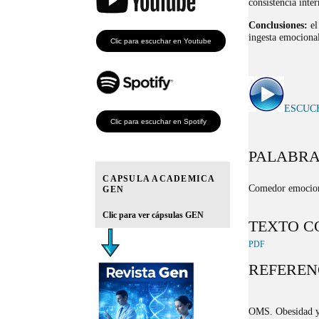
consistencia inter
Conclusiones:
el
ingesta emocional
Clic para escuchar en Youtube
ESCUC
Clic para escuchar en Spotify
PALABRA
CAPSULA ACADEMICA
Comedor emociona
GEN
Clic para ver cápsulas GEN
TEXTO C
PDF
REFEREN
OMS. Obesidad y 