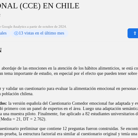
NAL (CCE) EN CHILE
z
e Google Analytics a partir de octubre de 2024.
tales
13 vistas en el último mes
⇧ 
N
 abordaje de las emociones en la atención de los hábitos alimenticios, se está c
n tema importante de estudio, en especial por el efecto que pueden tener sobre 
 y validar un cuestionario para evaluar la alimentación emocional en personas
 población chilena.
dos:
la versión española del Cuestionario Comedor emocional fue adaptada y e
dó primero con un panel de expertos en el área. Luego una adaptación semántica
a una muestra piloto. Finalmente, fue aplicado a 82 estudiantes universitarios d
 (Media = 21, DT = 2.762).
uestionario preliminar que contiene 12 preguntas fueron construidas. Se encon
em-prueba, la estructura factorial era similar al cuestionario original y tenía un