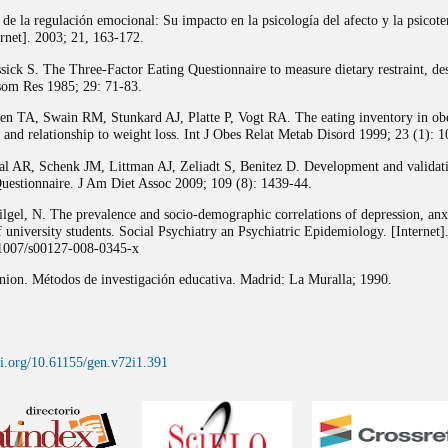
a de la regulación emocional: Su impacto en la psicología del afecto y la psicote
ernet]. 2003; 21, 163-172.
ick S. The Three-Factor Eating Questionnaire to measure dietary restraint, de
som Res 1985; 29: 71-83.
n TA, Swain RM, Stunkard AJ, Platte P, Vogt RA. The eating inventory in o
es and relationship to weight loss. Int J Obes Relat Metab Disord 1999; 23 (1): 1
al AR, Schenk JM, Littman AJ, Zeliadt S, Benitez D. Development and validati
uestionnaire. J Am Diet Assoc 2009; 109 (8): 1439-44.
gel, N. The prevalence and socio-demographic correlations of depression, anxi
university students. Social Psychiatry an Psychiatric Epidemiology. [Internet]
.1007/s00127-008-0345-x
ion. Métodos de investigación educativa. Madrid: La Muralla; 1990.
oi.org/10.61155/gen.v72i1.391