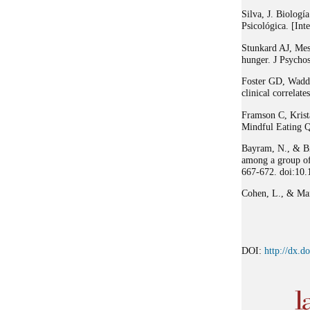
Silva, J. Biologí
Psicológica. [Int
Stunkard AJ, Mess
hunger. J Psycho
Foster GD, Wadde
clinical correlat
Framson C, Krist
Mindful Eating Q
Bayram, N., & Bil
among a group of 
667-672. doi:10
Cohen, L., & Man
DOI:
http://dx.d