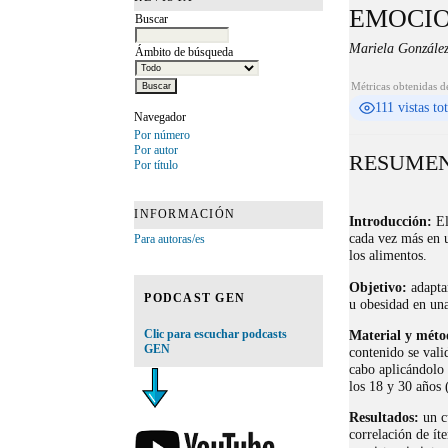
EMOCIO
Buscar
Mariela Gonzále
Ámbito de búsqueda
Métricas obtenidas d
111 vistas to
Navegador
Por número
Por autor
RESUME
Por título
INFORMACIÓN
Introducción:
El
cada vez más en u
Para autoras/es
los alimentos.
Objetivo:
adaptar
PODCAST GEN
u obesidad en una
Material y méto
Clic para escuchar podcasts
GEN
contenido se vali
cabo aplicándolo 
los 18 y 30 años
Resultados:
un c
correlación de ít