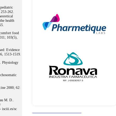
pediatric
; 253-262.
eoretical
the health
65.
 comfort food
2011; 103(5),
ssed: Evidence
36, 1513-1519.
. Physiology
sychosomatic
cine 2000; 62:
au M. D..
r
isciii.es/sc