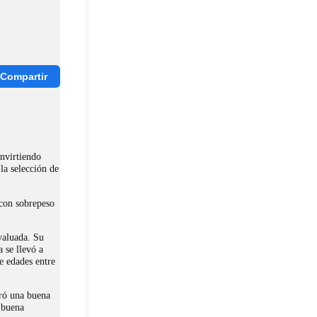
Compartir
onvirtiendo
la selección de
 con sobrepeso
valuada. Su
 se llevó a
e edades entre
tró una buena
a buena