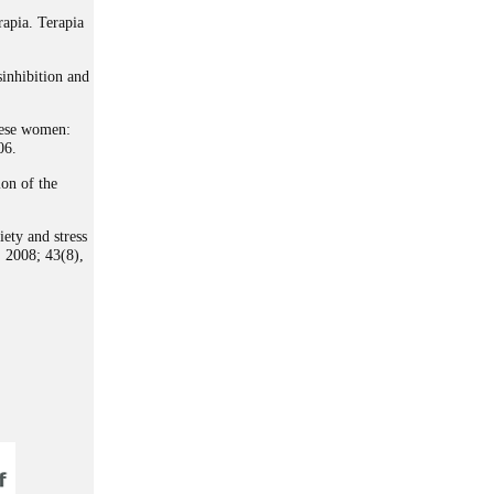
rapia. Terapia
sinhibition and
bese women:
06.
on of the
ety and stress
. 2008; 43(8),