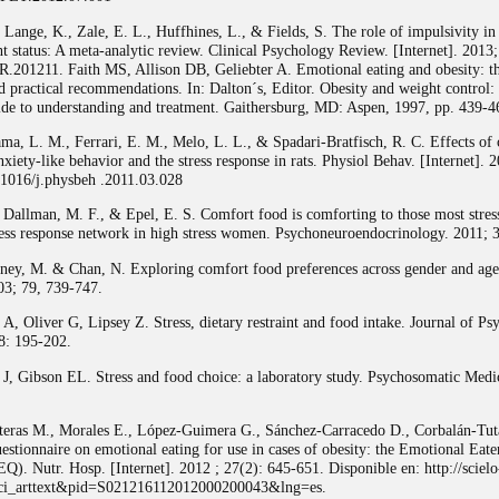
Lange, K., Zale, E. L., Huffhines, L., & Fields, S. The role of impulsivity in 
t status: A meta-analytic review. Clinical Psychology Review. [Internet]. 2013
R.201211. Faith MS, Allison DB, Geliebter A. Emotional eating and obesity: th
d practical recommendations. In: Dalton´s, Editor. Obesity and weight control: 
uide to understanding and treatment. Gaithersburg, MD: Aspen, 1997, pp. 439-4
ma, L. M., Ferrari, E. M., Melo, L. L., & Spadari-Bratfisch, R. C. Effects of
nxiety-like behavior and the stress response in rats. Physiol Behav. [Internet]. 
.1016/j.physbeh .2011.03.028
 Dallman, M. F., & Epel, E. S. Comfort food is comforting to those most stre
tress response network in high stress women. Psychoneuroendocrinology. 2011; 
ney, M. & Chan, N. Exploring comfort food preferences across gender and age
03; 79, 739-747.
 A, Oliver G, Lipsey Z. Stress, dietary restraint and food intake. Journal of P
8: 195-202.
 J, Gibson EL. Stress and food choice: a laboratory study. Psychosomatic Medi
teras M., Morales E., López-Guimera G., Sánchez-Carracedo D., Corbalán-Tut
uestionnaire on emotional eating for use in cases of obesity: the Emotional Eate
Q). Nutr. Hosp. [Internet]. 2012 ; 27(2): 645-651. Disponible en: http://scielo- 
=sci_arttext&pid=S021216112012000200043&lng=es.